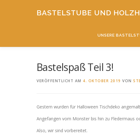
Zum
Inhalt
BASTELSTUBE UND HOLZH
springen
UNSERE BASTELS
Bastelspaß Teil 3!
VERÖFFENTLICHT AM
4. OKTOBER 2019
VON
ST
Gestern wurden für Halloween Tischdeko angemalt
Angefangen vom Monster bis hin zu Fledermaus od
Also, wir sind vorbereitet.