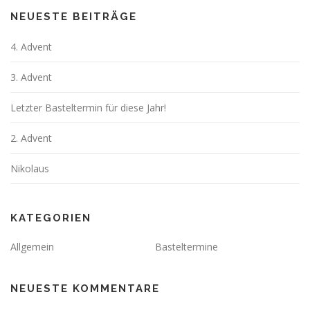
n
a
NEUESTE BEITRÄGE
v
4. Advent
i
g
3. Advent
a
t
Letzter Basteltermin für diese Jahr!
i
2. Advent
o
n
Nikolaus
KATEGORIEN
Allgemein
Basteltermine
NEUESTE KOMMENTARE