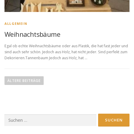
ALLGEMEIN
Weihnachtsbäume
Egal ob echte Weihnachtsbäume oder aus Plastik, die hat fast jeder und
sind auch sehr schön. Jedoch aus Holz, hat nicht jeder. Sind perfekt zum
Dekorieren.Tannenbaum Jedoch aus Holz, hat …
B
e
ÄLTERE BEITRÄGE
i
t
r
a
Suchen
g
nach:
s